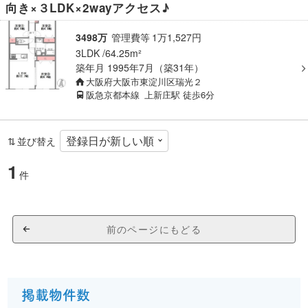
向き×３LDK×2wayアクセス♪
3498万
管理費等
1
万
1,527
円
3LDK
64.25m²
築年月
1995年7月（築31年）
大阪府大阪市東淀川区瑞光２
阪急京都本線
上新庄駅
徒歩6分
並び替え
1
件
前のページにもどる
掲載物件数