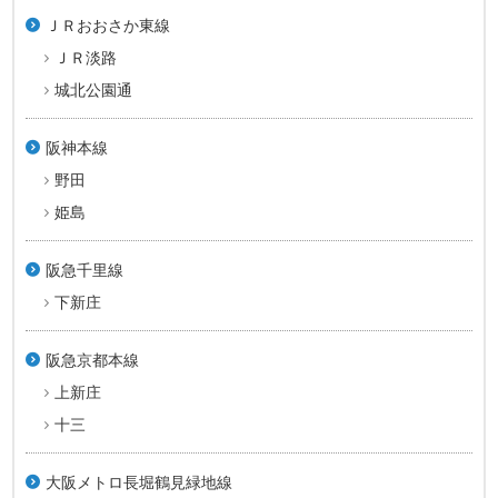
ＪＲおおさか東線
ＪＲ淡路
城北公園通
阪神本線
野田
姫島
阪急千里線
下新庄
阪急京都本線
上新庄
十三
大阪メトロ長堀鶴見緑地線