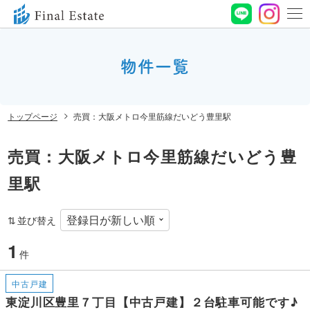
0120-
664-
物件一覧
お問い合わせ
188
営業時間 10:00〜
トップページ
売買：大阪メトロ今里筋線だいどう豊里駅
19:00 定休⽇ ⽔曜⽇
売買：大阪メトロ今里筋線だいどう豊
里駅
並び替え
1
件
中古戸建
東淀川区豊里７丁目【中古戸建】２台駐車可能です♪