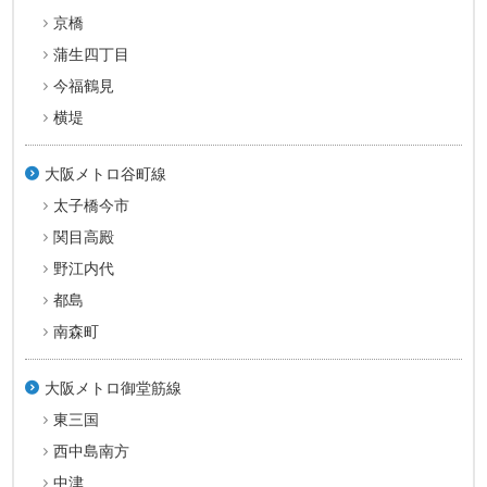
京橋
蒲生四丁目
今福鶴見
横堤
大阪メトロ谷町線
太子橋今市
関目高殿
野江内代
都島
南森町
大阪メトロ御堂筋線
東三国
西中島南方
中津