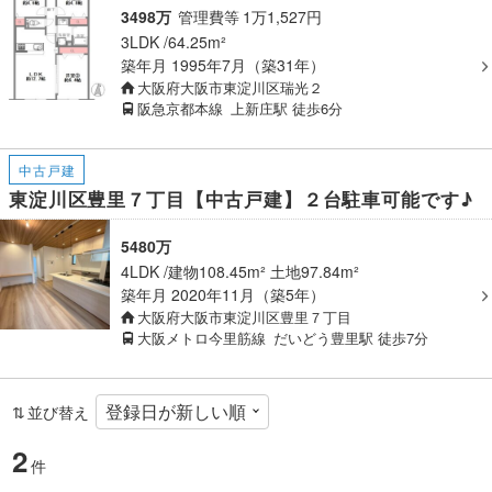
3498万
管理費等
1
万
1,527
円
3LDK
64.25m²
築年月
1995年7月（築31年）
大阪府大阪市東淀川区瑞光２
阪急京都本線
上新庄駅
徒歩6分
中古戸建
東淀川区豊里７丁目【中古戸建】２台駐車可能です♪
5480万
4LDK
建物108.45m² 土地97.84m²
築年月
2020年11月（築5年）
大阪府大阪市東淀川区豊里７丁目
大阪メトロ今里筋線
だいどう豊里駅
徒歩7分
並び替え
2
件