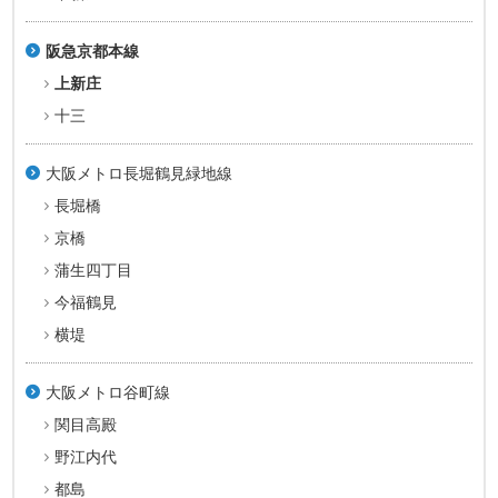
阪急京都本線
上新庄
十三
大阪メトロ長堀鶴見緑地線
長堀橋
京橋
蒲生四丁目
今福鶴見
横堤
大阪メトロ谷町線
関目高殿
野江内代
都島