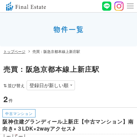
0120-
664-
物件一覧
お問い合わせ
188
営業時間 10:00〜
トップページ
売買：阪急京都本線上新庄駅
19:00 定休⽇ ⽔曜⽇
売買：阪急京都本線上新庄駅
並び替え
2
件
中古マンション
阪神住建グランディール上新庄【中古マンション】南
向き×３LDK×2wayアクセス♪