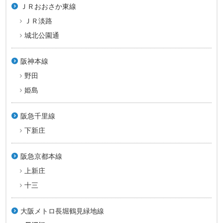
ＪＲおおさか東線
ＪＲ淡路
城北公園通
阪神本線
野田
姫島
阪急千里線
下新庄
阪急京都本線
上新庄
十三
大阪メトロ長堀鶴見緑地線