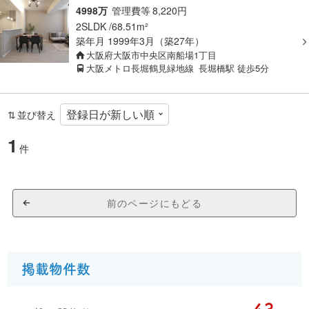
4998万
管理費等
8,220
円
2SLDK
68.51m²
築年月
1999年3月（築27年）
大阪府大阪市中央区南船場1丁目
大阪メトロ長堀鶴見緑地線
長堀橋駅
徒歩5分
並び替え
1
件
前のページにもどる
掲載物件数