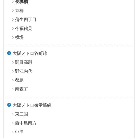
長堀橋
京橋
蒲生四丁目
今福鶴見
横堤
大阪メトロ谷町線
関目高殿
野江内代
都島
南森町
大阪メトロ御堂筋線
東三国
西中島南方
中津