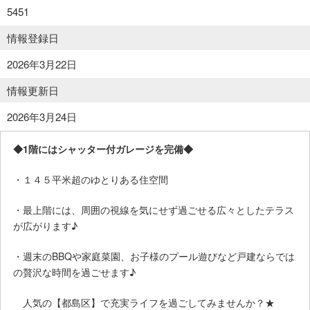
5451
情報登録日
location_on
2026年3月22日
情報更新日
2026年3月24日
◆1階にはシャッター付ガレージを完備◆
・１４５平米超のゆとりある住空間
・最上階には、周囲の視線を気にせず過ごせる広々としたテラス
が広がります♪
・週末のBBQや家庭菜園、お子様のプール遊びなど戸建ならでは
の贅沢な時間を過ごせます♪
人気の【都島区】で充実ライフを過ごしてみませんか？★