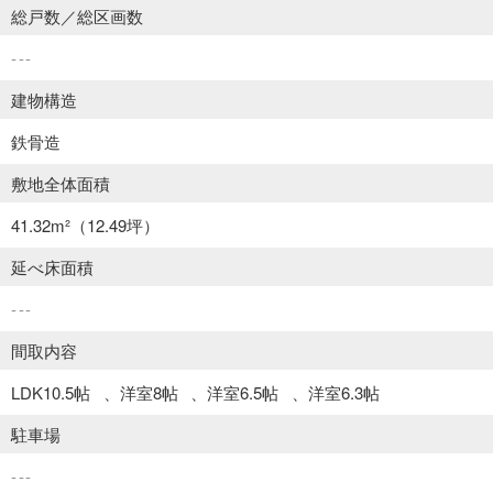
総戸数／総区画数
---
建物構造
鉄骨造
敷地全体面積
41.32m²
（12.49坪）
延べ床面積
---
間取内容
LDK10.5帖
洋室8帖
洋室6.5帖
洋室6.3帖
駐車場
---