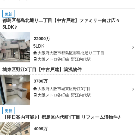
更新
都島区都島北通り二丁目【中古戸建】ファミリー向け広々
5LDK♪
22000万
5LDK
大阪府大阪市都島区都島北通り二丁目
大阪メトロ谷町線
野江内代駅
城東区野江3丁目【中古戸建】築浅物件
3780万
大阪府大阪市城東区野江3丁目
domain
大阪メトロ谷町線
野江内代駅
更新
【即日案内可能♪】都島区内代町1丁目 リフォーム済物件♪
4099万