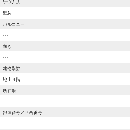
計測方式
壁芯
バルコニー
---
向き
---
建物階数
地上４階
所在階
---
部屋番号／区画番号
---