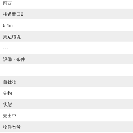
南西
接道間口2
5.4m
周辺環境
---
設備・条件
---
自社物
先物
状態
売出中
物件番号