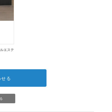
イナルエステ
わせる
る