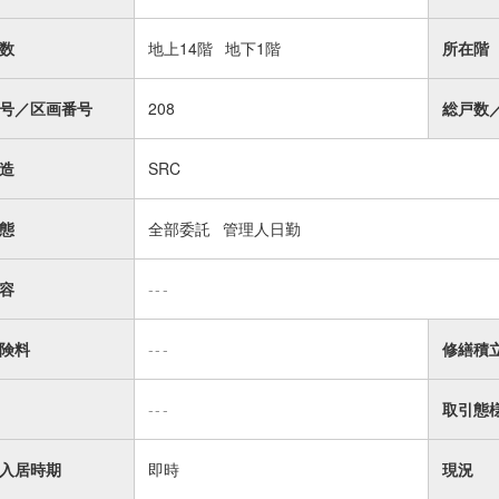
数
地上14階
地下1階
所在階
号／区画番号
208
総戸数
造
SRC
態
全部委託
管理人日勤
容
---
険料
---
修繕積
---
取引態
入居時期
即時
現況