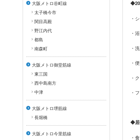
◆2
大阪メトロ谷町線
太子橋今市
・シ
関目高殿
野江内代
・浴
都島
・洗
南森町
・便
大阪メトロ御堂筋線
東三国
・ク
西中島南方
中津
・フ
大阪メトロ堺筋線
長堀橋
◆居
大阪メトロ今里筋線
・食