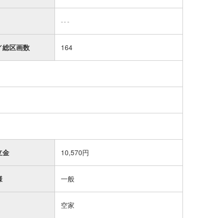
---
／総区画数
164
立金
10,570円
様
一般
空家