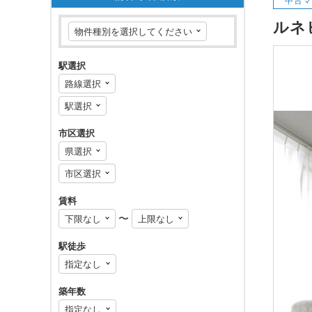
ルネ
駅選択
市区選択
賃料
〜
駅徒歩
築年数