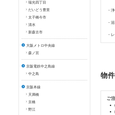
瑞光四丁目
だいどう豊里
・浄
太子橋今市
・浴
清水
新森古市
大阪メトロ中央線
森ノ宮
京阪電鉄中之島線
物
中之島
京阪本線
+
天満橋
ご
−
京橋
location_
野江