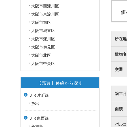
大阪市西淀川区
価
大阪市東淀川区
大阪市旭区
大阪市城東区
大阪市淀川区
所在地
大阪市鶴見区
建物名
大阪市北区
大阪市中央区
交通
【売買】路線から探す
築年月
ＪＲ片町線
放出
面積
ＪＲ東西線
バルコ
新福島