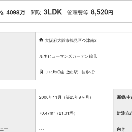
3LDK
8,520
4098万
格
間取
管理費等
円
大阪府大阪市鶴見区今津南2
ルネヒューマンズガーデン鶴見
ＪＲ片町線
放出駅
徒歩9分
2000年11月（築25年9ヶ月）
新築/中
70.47m²
（21.31坪）
計測方
ニー
---
向き