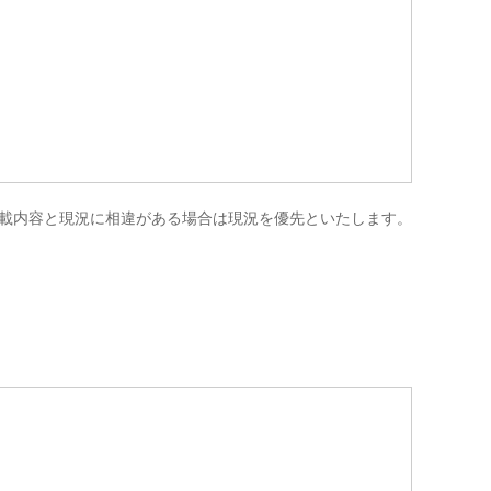
き
載内容と現況に相違がある場合は現況を優先といたします。
domain
Leaflet
|
©
OpenStreetMap
contributors