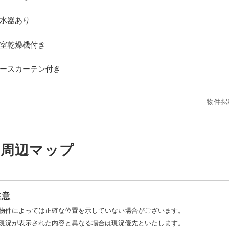
水器あり
室乾燥機付き
・レースカーテン付
物件掲
件周辺マップ
注意
物件によっては正確な位置を示していない場合がございます。
on
現況が表示された内容と異なる場合は現況優先といたします。