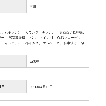
平坦
ステムキッチン
カウンターキッチン
食器洗い乾燥機
ワー
浴室乾燥機
バス・トイレ別
W.INクローゼッ
リティシステム
都市ガス
エレベータ
駐車場有
駐
売出中
新日
2026年4月13日