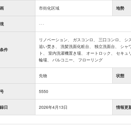
画
市街化区域
地勢
境
---
リノベーション
ガスコンロ
三口コンロ
シ
追い焚き
洗髪洗面化粧台
独立洗面台
シャ
条件
ト
室内洗濯機置き場
オートロック
セキュ
輪場
バルコニー
フローリング
先物
状態
号
5550
録日
2026年4月13日
情報更