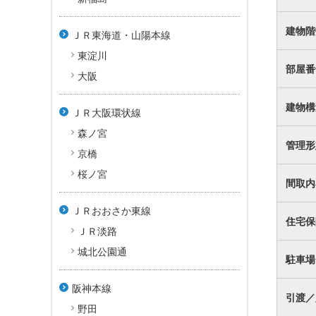
建物階
ＪＲ東海道・山陽本線
東淀川
部屋番
大阪
建物構
ＪＲ大阪環状線
森ノ宮
管理形
京橋
桜ノ宮
間取内
ＪＲおおさか東線
住宅保
ＪＲ淡路
城北公園通
駐車場
阪神本線
引渡／
野田