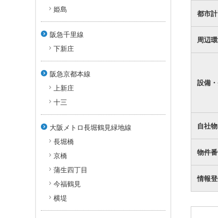
姫島
都市計
阪急千里線
周辺環
下新庄
阪急京都本線
設備・
上新庄
十三
自社物
大阪メトロ長堀鶴見緑地線
長堀橋
物件番
京橋
蒲生四丁目
情報登
今福鶴見
横堤