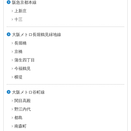
阪急京都本線
上新庄
十三
大阪メトロ長堀鶴見緑地線
長堀橋
京橋
蒲生四丁目
今福鶴見
横堤
大阪メトロ谷町線
関目高殿
野江内代
都島
南森町