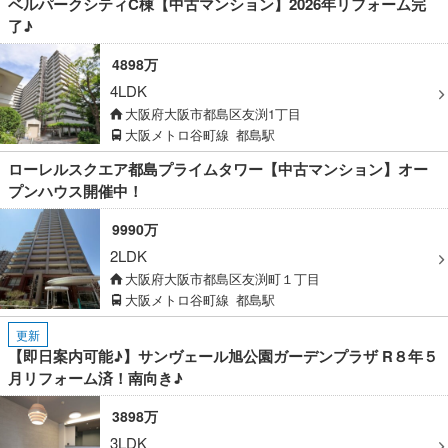
ベルパークシティC棟【中古マンション】2026年リフォーム完
了♪
4898万
4LDK
大阪府大阪市都島区友渕1丁目
大阪メトロ谷町線
都島駅
ローレルスクエア都島プライムタワー【中古マンション】オー
プンハウス開催中！
9990万
2LDK
大阪府大阪市都島区友渕町１丁目
大阪メトロ谷町線
都島駅
更新
【即日案内可能♪】サンヴェール旭公園ガーデンプラザ R８年５
月リフォーム済！南向き♪
3898万
3LDK