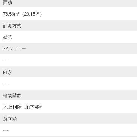
面積
76.56m²
（23.15坪）
計測方式
壁芯
バルコニー
---
向き
---
建物階数
地上14階
地下4階
所在階
---