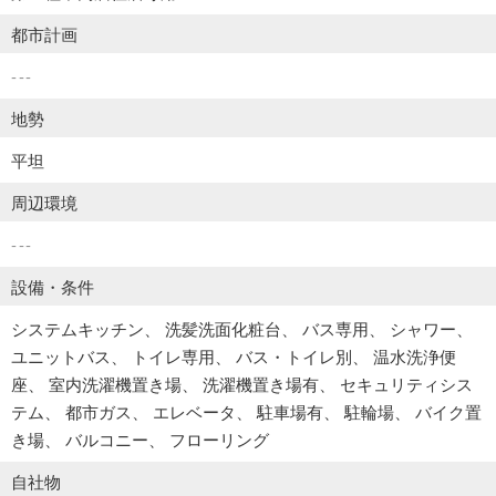
都市計画
---
地勢
平坦
周辺環境
---
設備・条件
システムキッチン
洗髪洗面化粧台
バス専用
シャワー
ユニットバス
トイレ専用
バス・トイレ別
温水洗浄便
座
室内洗濯機置き場
洗濯機置き場有
セキュリティシス
テム
都市ガス
エレベータ
駐車場有
駐輪場
バイク置
き場
バルコニー
フローリング
自社物