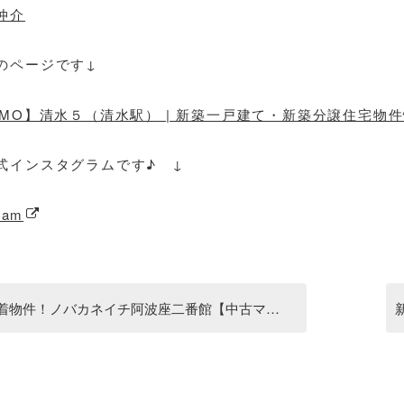
仲介
のページです↓
UMO】清水５（清水駅） | 新築一戸建て・新築分譲住宅物
式インスタグラムです♪ ↓
ram
着物件！ノバカネイチ阿波座二番館【中古マンション】