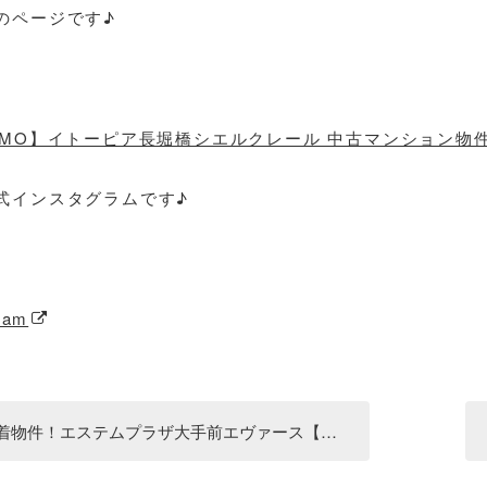
のページです♪
UMO】イトーピア長堀橋シエルクレール 中古マンション物
式インスタグラムです♪
ram
着物件！エステムプラザ大手前エヴァース【中古マンション】