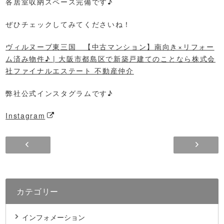
各居室収納スペース完備です♪
ぜひチェックしてみてくださいね！
ヴィルヌーブ東三国 【中古マンション】南向き×リフォー
ム済み物件♪ | 大阪市都島区で新築戸建てのことなら株式会
社ファイナルエステート 不動産仲介
弊社公式インスタグラムです♪
Instagram
新着物件！メロディーハイム関目高殿【中古マンシ
カテゴリー
インフォメーション