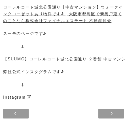
ローレルコート城北公園通り【中古マンション】ウォークイ
ンクローゼットあり物件です♪ | 大阪市都島区で新築戸建て
のことなら株式会社ファイナルエステート 不動産仲介
スーモのページです♪
↓
【SUUMO】ローレルコート城北公園通り ２番館 中古マン
弊社公式インスタグラムです♪
↓
Instagram
新着物件！メロディーハイム鶴見パークオアシス【