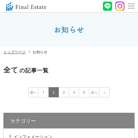
0120-
664-
お知らせ
お問い合わせ
188
営業時間 10:00〜
トップページ
お知らせ
19:00 定休⽇ ⽔曜⽇
全て
の記事一覧
前へ
1
2
3
4
5
次へ
»
カテゴリー
インフォメーション