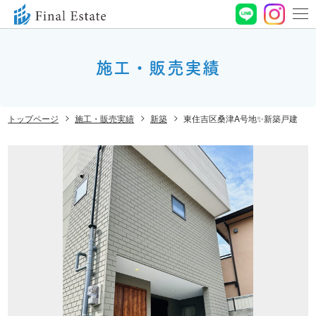
0120-
664-
施工・販売実績
お問い合わせ
188
営業時間 10:00〜
トップページ
施工・販売実績
新築
東住吉区桑津A号地✨新築戸建
19:00 定休⽇ ⽔曜⽇